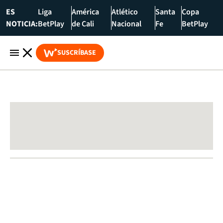
ES
Liga
América
Atlético
Santa
Copa
NOTICIA:
BetPlay
de Cali
Nacional
Fe
BetPlay
SUSCRÍBASE