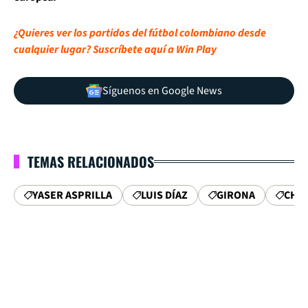
¿Quieres ver los partidos del fútbol colombiano desde
cualquier lugar? Suscríbete aquí a Win Play
Síguenos en Google News
TEMAS RELACIONADOS
YASER ASPRILLA
LUIS DÍAZ
GIRONA
CHA