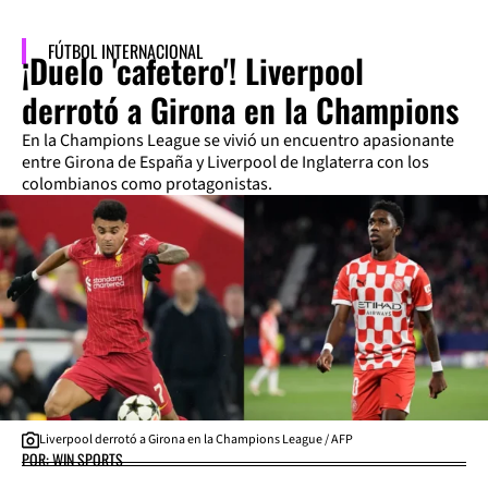
FÚTBOL INTERNACIONAL
¡Duelo 'cafetero'! Liverpool
derrotó a Girona en la Champions
En la Champions League se vivió un encuentro apasionante
entre Girona de España y Liverpool de Inglaterra con los
colombianos como protagonistas.
Liverpool derrotó a Girona en la Champions League / AFP
POR: WIN SPORTS