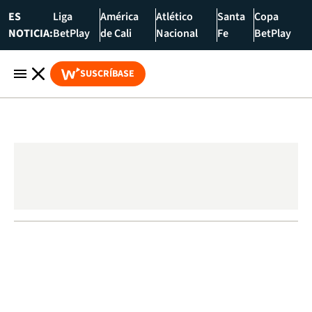
ES
Liga
América
Atlético
Santa
Copa
NOTICIA:
BetPlay
de Cali
Nacional
Fe
BetPlay
SUSCRÍBASE