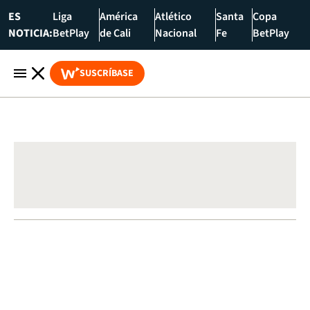
ES
Liga
América
Atlético
Santa
Copa
NOTICIA:
BetPlay
de Cali
Nacional
Fe
BetPlay
SUSCRÍBASE