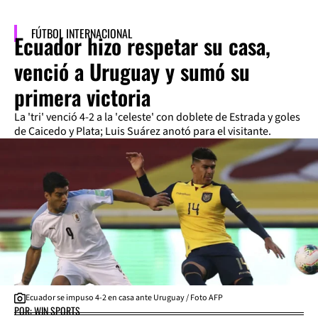
FÚTBOL INTERNACIONAL
Ecuador hizo respetar su casa,
venció a Uruguay y sumó su
primera victoria
La 'tri' venció 4-2 a la 'celeste' con doblete de Estrada y goles
de Caicedo y Plata; Luis Suárez anotó para el visitante.
Ecuador se impuso 4-2 en casa ante Uruguay / Foto AFP
POR: WIN SPORTS