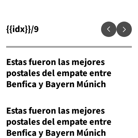
{{idx}}/9
Estas fueron las mejores
postales del empate entre
Benfica y Bayern Múnich
Estas fueron las mejores
postales del empate entre
Benfica y Bayern Múnich