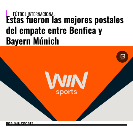
FÚTBOL INTERNACIONAL
Estas fueron las mejores postales
del empate entre Benfica y
Bayern Múnich
POR: WIN SPORTS