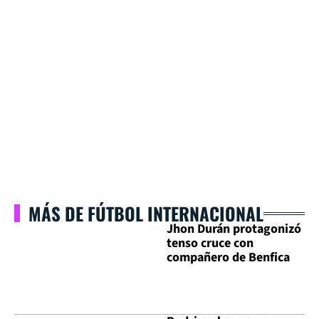
MÁS DE FÚTBOL INTERNACIONAL
Jhon Durán protagonizó
tenso cruce con
compañero de Benfica