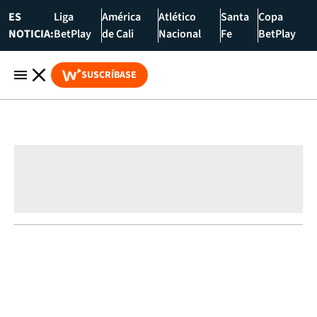
ES
Liga
América
Atlético
Santa
Copa
NOTICIA:
BetPlay
de Cali
Nacional
Fe
BetPlay
SUSCRÍBASE