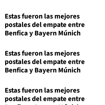
Estas fueron las mejores
postales del empate entre
Benfica y Bayern Múnich
Estas fueron las mejores
postales del empate entre
Benfica y Bayern Múnich
Estas fueron las mejores
postales del empate entre