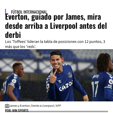
FÚTBOL INTERNACIONAL
Everton, guiado por James, mira
desde arriba a Liverpool antes del
derbi
Los 'Toffees' lideran la tabla de posiciones con 12 puntos, 3
más que los 'reds'.
James y Everton, frente a Liverpool / AFP
POR: WIN SPORTS