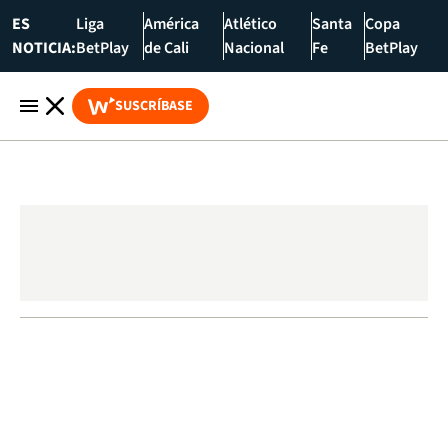
ES
Liga
América
Atlético
Santa
Copa
NOTICIA:
BetPlay
de Cali
Nacional
Fe
BetPlay
SUSCRÍBASE