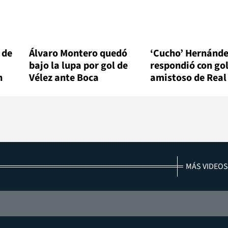
 de
Álvaro Montero quedó
‘Cucho’ Hernánd
bajo la lupa por gol de
respondió con gol
n
Vélez ante Boca
amistoso de Real
MÁS VIDEOS