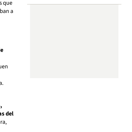
s que
aban a
de
buen
a.
,
as del
ra,