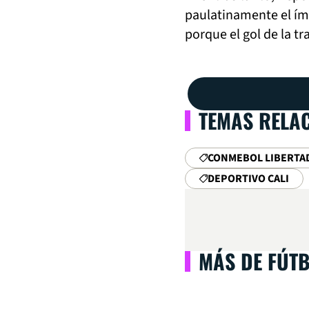
paulatinamente el ím
porque el gol de la tr
TEMAS RELA
CONMEBOL LIBERTA
DEPORTIVO CALI
MÁS DE FÚT