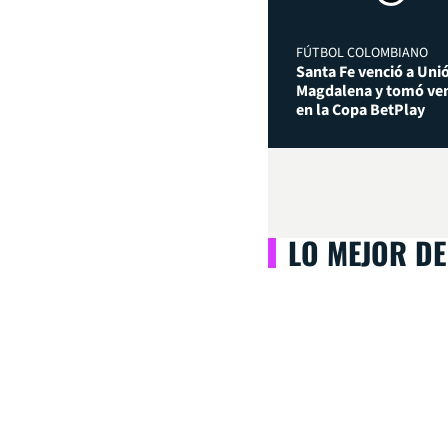
FÚTBOL COLOMBIANO
Santa Fe venció a Uni
Magdalena y tomó ven
en la Copa BetPlay
LO MEJOR DE