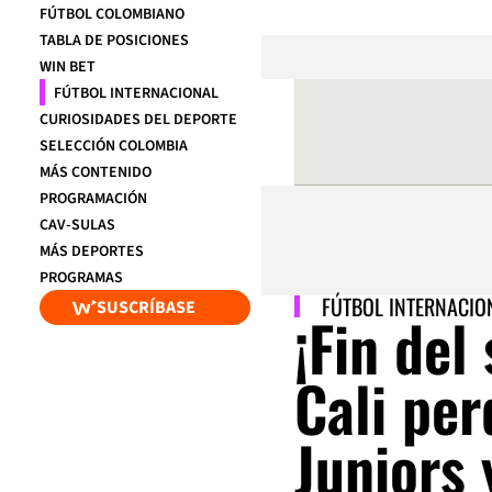
FÚTBOL COLOMBIANO
TABLA DE POSICIONES
WIN BET
FÚTBOL INTERNACIONAL
CURIOSIDADES DEL DEPORTE
SELECCIÓN COLOMBIA
MÁS CONTENIDO
PROGRAMACIÓN
CAV-SULAS
MÁS DEPORTES
PROGRAMAS
FÚTBOL INTERNACIO
SUSCRÍBASE
¡Fin del
Cali pe
Juniors