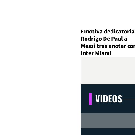
Emotiva dedicatoria
Rodrigo De Paul a
Messi tras anotar co
Inter Miami
VIDEOS