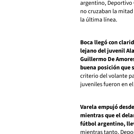
argentino, Deportivo
no cruzaban la mitad
la última línea.
Boca llegó con clari
lejano del juvenil Al
Guillermo De Amores
buena posición que s
criterio del volante 
juveniles fueron en e
Varela empujó desde 
mientras que el dela
fútbol argentino, ll
mientras tanto, Depo