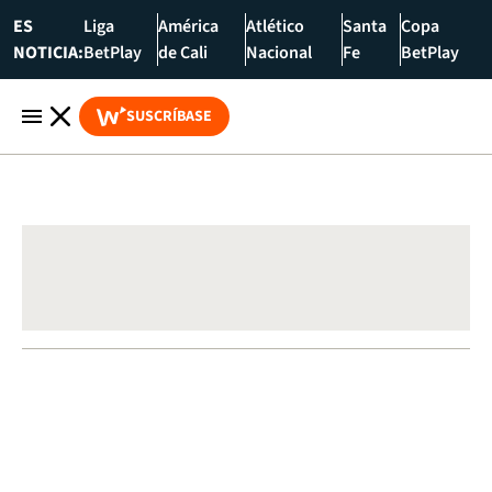
ES
Liga
América
Atlético
Santa
Copa
NOTICIA:
BetPlay
de Cali
Nacional
Fe
BetPlay
SUSCRÍBASE