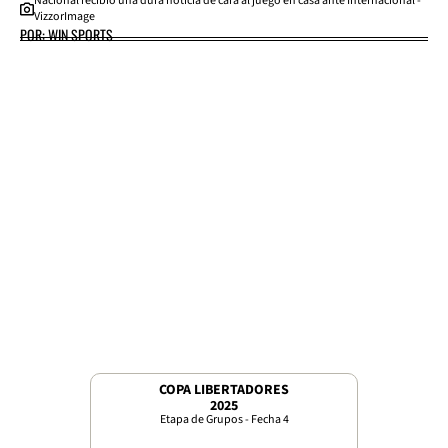
Nacional recibió una dura noticia de cara al juego en casa ante Internacional -
VizzorImage
POR: WIN SPORTS
COPA LIBERTADORES
2025
Etapa de Grupos - Fecha 4