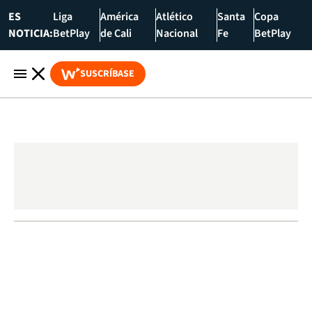
ES
Liga
América
Atlético
Santa
Copa
NOTICIA:
BetPlay
de Cali
Nacional
Fe
BetPlay
SUSCRÍBASE