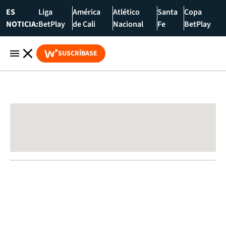
ES
Liga
América
Atlético
Santa
Copa
NOTICIA:
BetPlay
de Cali
Nacional
Fe
BetPlay
SUSCRÍBASE