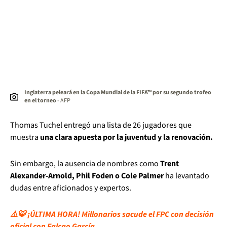
Inglaterra peleará en la Copa Mundial de la FIFA™ por su segundo trofeo
en el torneo
- AFP
Thomas Tuchel entregó una lista de 26 jugadores que
muestra
una clara apuesta por la juventud y la renovación.
Sin embargo, la ausencia de nombres como
Trent
Alexander-Arnold, Phil Foden o Cole Palmer
ha levantado
dudas entre aficionados y expertos.
⚠️🐯 ¡ÚLTIMA HORA! Millonarios sacude el FPC con decisión
oficial con Falcao García