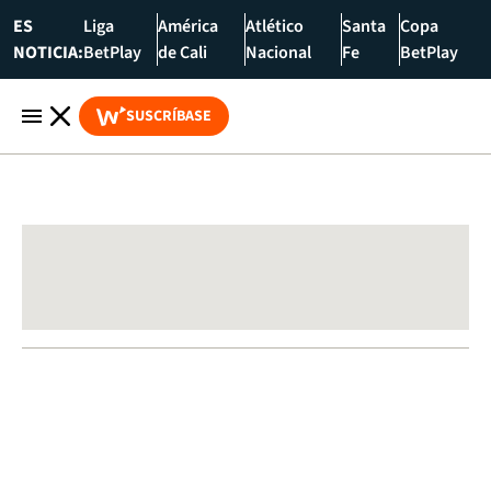
ES
Liga
América
Atlético
Santa
Copa
NOTICIA:
BetPlay
de Cali
Nacional
Fe
BetPlay
SUSCRÍBASE