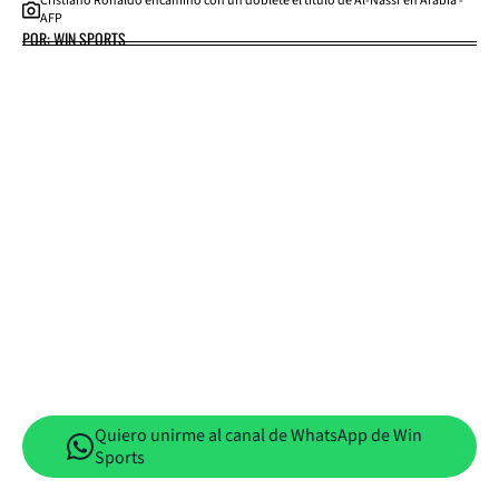
Cristiano Ronaldo encaminó con un doblete el título de Al-Nassr en Arabia -
AFP
POR: WIN SPORTS
Quiero unirme al canal de WhatsApp de Win
Sports