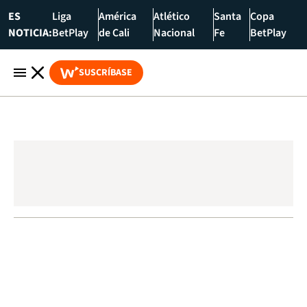
ES
Liga
América
Atlético
Santa
Copa
NOTICIA:
BetPlay
de Cali
Nacional
Fe
BetPlay
SUSCRÍBASE