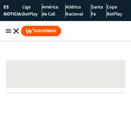
ES
Liga
América
Atlético
Santa
Copa
NOTICIA:
BetPlay
de Cali
Nacional
Fe
BetPlay
SUSCRÍBASE