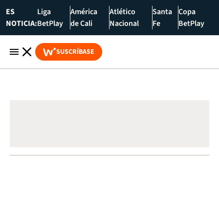
ES
Liga
América
Atlético
Santa
Copa
NOTICIA:
BetPlay
de Cali
Nacional
Fe
BetPlay
SUSCRÍBASE