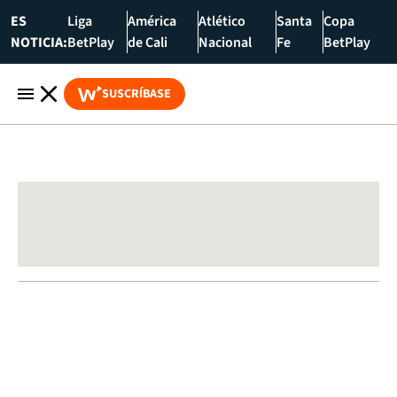
ES
Liga
América
Atlético
Santa
Copa
NOTICIA:
BetPlay
de Cali
Nacional
Fe
BetPlay
SUSCRÍBASE