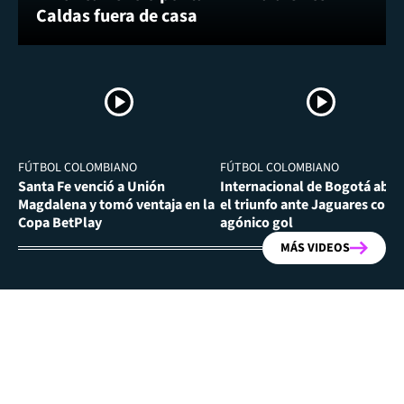
Caldas fuera de casa
FÚTBOL COLOMBIANO
FÚTBOL COLOMBIANO
Santa Fe venció a Unión
Internacional de Bogotá abra
Magdalena y tomó ventaja en la
el triunfo ante Jaguares con
Copa BetPlay
agónico gol
MÁS VIDEOS