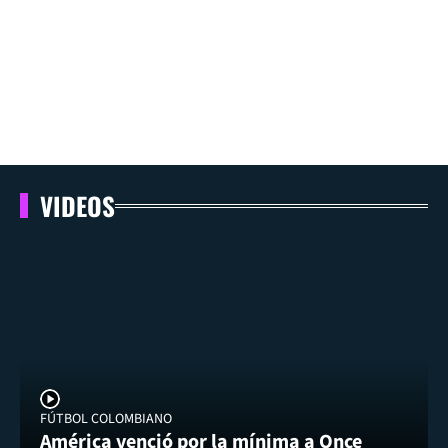
VIDEOS
FÚTBOL COLOMBIANO
América venció por la mínima a Once