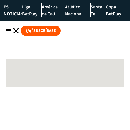
ES
Liga
América
Atlético
Santa
Copa
NOTICIA:
BetPlay
de Cali
Nacional
Fe
BetPlay
SUSCRÍBASE