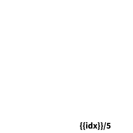
{{idx}}/5