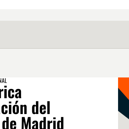
NAL
rica
ación del
 de Madrid