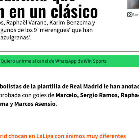
n en un clásico
Ramo
s, Raphaël Varane, Karim Benzema y
lgunos de los 9 'merengues' que han
'azulgranas'.
Quiero unirme al canal de WhatsApp de Win Sports
bolistas de la plantilla de Real Madrid le han anota
probada con goles de
Marcelo, Sergio Ramos, Rapha
ma y Marcos Asensio
.
rid chocan en LaLiga con ánimos muy diferentes