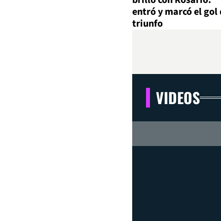
brilló con Rosario:
entró y marcó el gol 
triunfo
VIDEOS