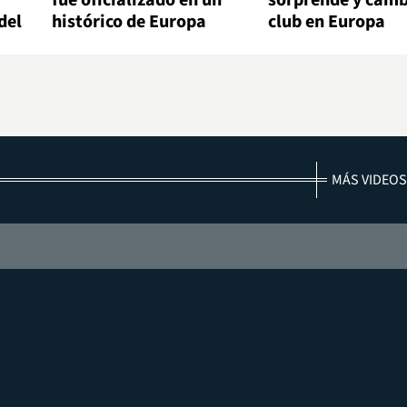
fue oficializado en un
sorprende y camb
del
histórico de Europa
club en Europa
MÁS VIDEOS