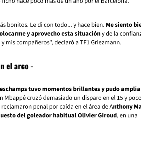
ichó hace poco más de un año por el Barcelona.
 bonitos. Le di con todo... y hace bien.
Me siento bie
colocarme y aprovecho esta situación
y de la confian
 y mis compañeros", declaró a TF1 Griezmann.
en el arco -
Deschamps tuvo momentos brillantes y pudo ampliar
an Mbappé cruzó demasiado un disparo en el 15 y poc
 reclamaron penal por caída en el área de A
nthony Ma
 puesto del goleador habitual Olivier Giroud
, en una