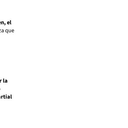
n, el
za que
 la
o
rtial