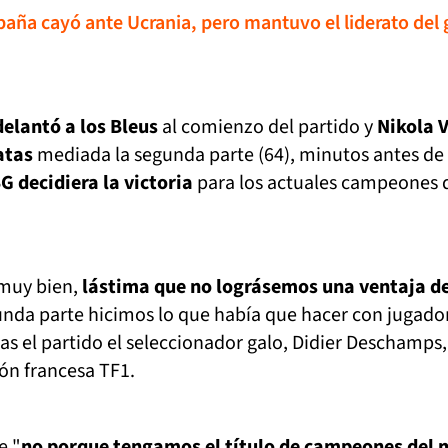
paña cayó ante Ucrania, pero mantuvo el liderato del
elantó a los Bleus
al comienzo del partido y
Nikola V
atas
mediada la segunda parte (64), minutos antes d
G decidiera la victoria
para los actuales campeones 
uy bien,
lástima que no lográsemos una ventaja d
unda parte hicimos lo que había que hacer con jugado
ras el partido el seleccionador galo, Didier Deschamps, 
ión francesa TF1.
e "
no porque tengamos el título de campeones del