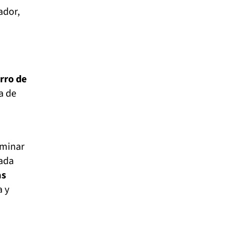
ador,
rro de
a de
ominar
gada
as
a y