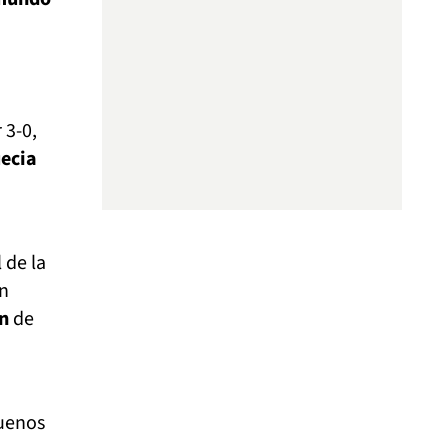
 3-0,
uecia
 de la
un
n
de
buenos