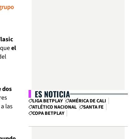
 grupo
lasic
e que
el
del
e dos
ES NOTICIA
res
LIGA BETPLAY
AMÉRICA DE CALI
a las
ATLÉTICO NACIONAL
SANTA FE
COPA BETPLAY
 mundo