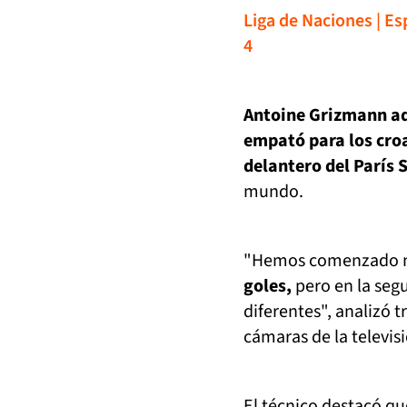
Liga de Naciones | Es
4
Antoine Grizmann ad
empató para los cro
delantero del París S
mundo.
"Hemos comenzado m
goles,
pero en la seg
diferentes", analizó t
cámaras de la televis
El técnico destacó qu