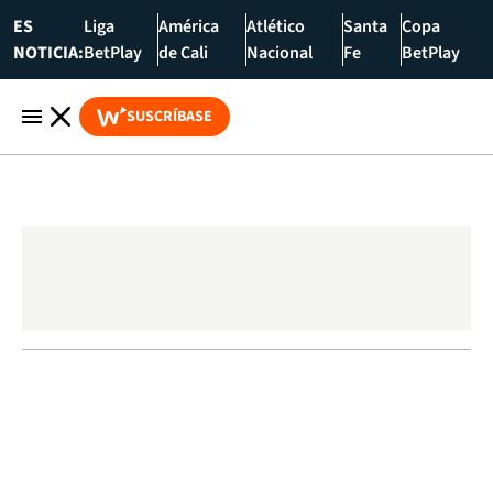
ES
Liga
América
Atlético
Santa
Copa
NOTICIA:
BetPlay
de Cali
Nacional
Fe
BetPlay
SUSCRÍBASE