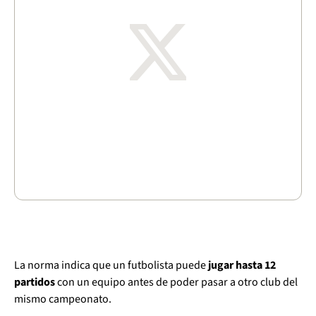
La norma indica que un futbolista puede
jugar hasta 12
partidos
con un equipo antes de poder pasar a otro club del
mismo campeonato.