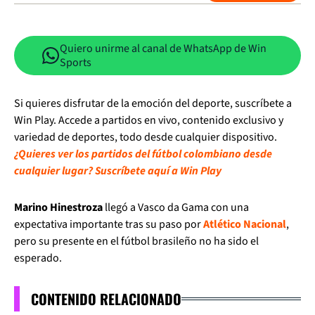
Quiero unirme al canal de WhatsApp de Win
Sports
Si quieres disfrutar de la emoción del deporte, suscríbete a
Win Play. Accede a partidos en vivo, contenido exclusivo y
variedad de deportes, todo desde cualquier dispositivo.
¿Quieres ver los partidos del fútbol colombiano desde
cualquier lugar? Suscríbete aquí a Win Play
Marino Hinestroza
llegó a Vasco da Gama con una
expectativa importante tras su paso por
Atlético Nacional
,
pero su presente en el fútbol brasileño no ha sido el
esperado.
CONTENIDO RELACIONADO