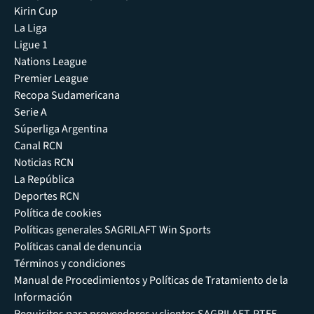
Kirin Cup
La Liga
Ligue 1
Nations League
Premier League
Recopa Sudamericana
Serie A
Súperliga Argentina
Canal RCN
Noticias RCN
La República
Deportes RCN
Política de cookies
Políticas generales SAGRILAFT Win Sports
Políticas canal de denuncia
Términos y condiciones
Manual de Procedimientos y Políticas de Tratamiento de la
Información
Requisitos para proveedores y clientes SAGRILAFT-PTEE