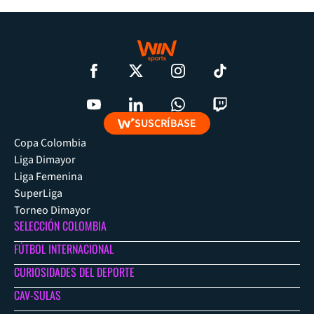
SUSCRÍBASE
Copa Colombia
Liga Dimayor
Liga Femenina
SuperLiga
Torneo Dimayor
SELECCIÓN COLOMBIA
FÚTBOL INTERNACIONAL
CURIOSIDADES DEL DEPORTE
CAV-SULAS