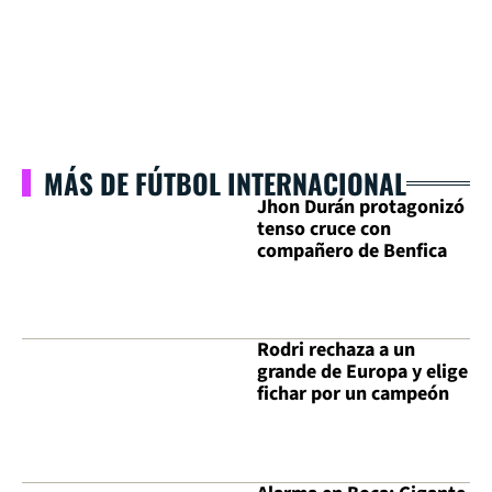
MÁS DE FÚTBOL INTERNACIONAL
Jhon Durán protagonizó
tenso cruce con
compañero de Benfica
Rodri rechaza a un
grande de Europa y elige
fichar por un campeón