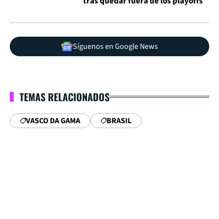
tras quedar fuera de los playoffs
Síguenos en Google News
TEMAS RELACIONADOS
VASCO DA GAMA
BRASIL