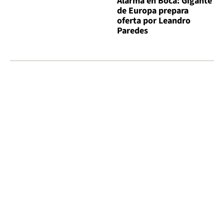
Alarma en Boca: Gigante
de Europa prepara
oferta por Leandro
Paredes