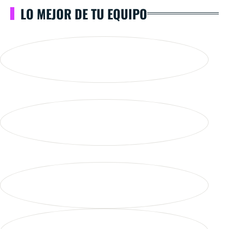
LO MEJOR DE TU EQUIPO