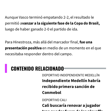
Aunque Vasco terminó empatando 2-2, el resultado le
permitió a
vanzar a la siguiente fase de la Copa do Brasil,
luego de haber ganado 2-0 el partido de ida.
Para Hinestroza, más allá del marcador final,
fue una
presentación positiva
en medio de un momento en el que
necesitaba responder dentro del campo.
CONTENIDO RELACIONADO
DEPORTIVO INDEPENDIENTE MEDELLÍN
Independiente Medellín habría
recibido primera sanción de
Conmebol
DEPORTIVO CALI
Cali buscaría renovar a jugador