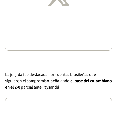
La jugada fue destacada por cuentas brasileñas que
siguieron el compromiso, señalando
el pase del colombiano
en el 2-0
parcial ante Paysandú.