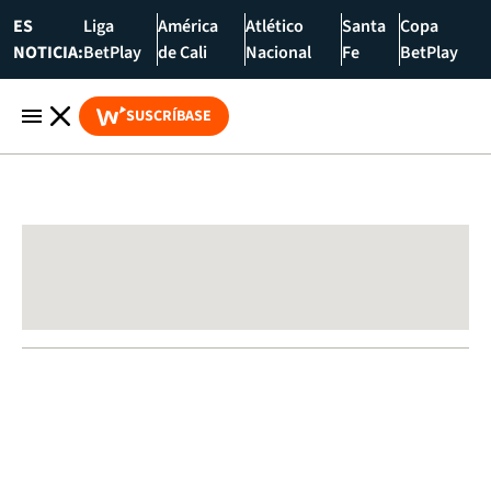
ES
Liga
América
Atlético
Santa
Copa
NOTICIA:
BetPlay
de Cali
Nacional
Fe
BetPlay
SUSCRÍBASE