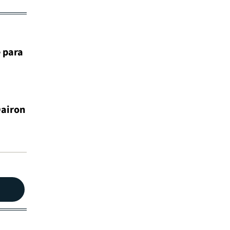
e para
Dairon