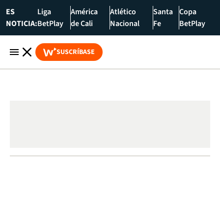
ES
Liga
América
Atlético
Santa
Copa
NOTICIA:
BetPlay
de Cali
Nacional
Fe
BetPlay
SUSCRÍBASE