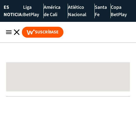
ES
Liga
América
Atlético
Santa
Copa
NOTICIA:
BetPlay
de Cali
Nacional
Fe
BetPlay
SUSCRÍBASE