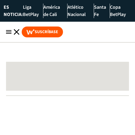
ES
Liga
América
Atlético
Santa
Copa
NOTICIA:
BetPlay
de Cali
Nacional
Fe
BetPlay
SUSCRÍBASE