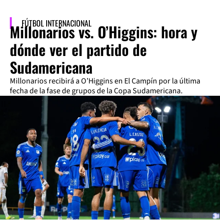
FÚTBOL INTERNACIONAL
Millonarios vs. O’Higgins: hora y
dónde ver el partido de
Sudamericana
Millonarios recibirá a O’Higgins en El Campín por la última
fecha de la fase de grupos de la Copa Sudamericana.