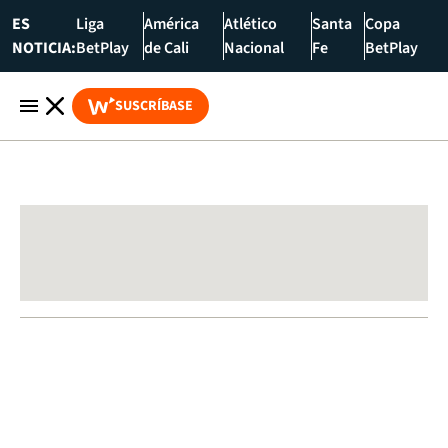
ES
Liga
América
Atlético
Santa
Copa
NOTICIA:
BetPlay
de Cali
Nacional
Fe
BetPlay
SUSCRÍBASE