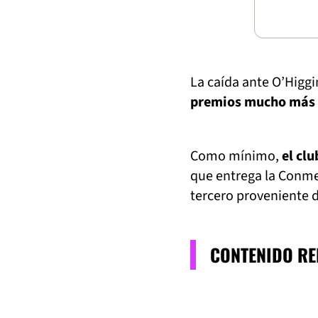
La caída ante O’Higg
premios mucho más al
Como mínimo,
el clu
que entrega la Conmeb
tercero proveniente d
CONTENIDO R