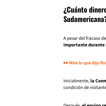
¿Cuánto dinero
Sudamericana
A pesar del fracaso de
importante durante 
👀 Mira lo que dijo Ro
Inicialmente,
la Conm
condición de visitant
Después,
el equipo r