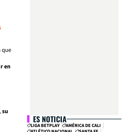
s
a que
ir en
,
su
ES NOTICIA
LIGA BETPLAY
AMÉRICA DE CALI
ATLÉTICO NACIONAL
SANTA FE