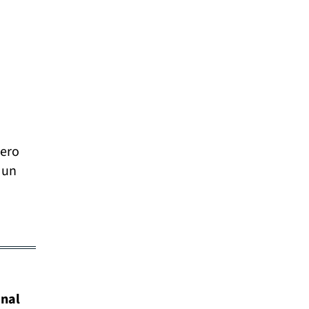
ero
 un
inal