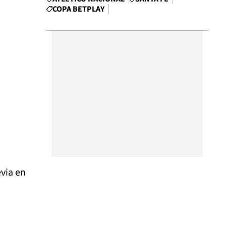
COPA BETPLAY
evia en
,