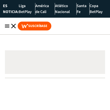
ES
Liga
América
Atlético
Santa
Copa
NOTICIA:
BetPlay
de Cali
Nacional
Fe
BetPlay
SUSCRÍBASE