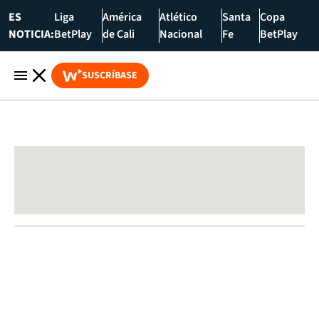
ES
Liga
América
Atlético
Santa
Copa
NOTICIA:
BetPlay
de Cali
Nacional
Fe
BetPlay
SUSCRÍBASE