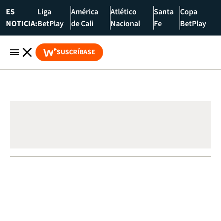
ES
Liga
América
Atlético
Santa
Copa
NOTICIA:
BetPlay
de Cali
Nacional
Fe
BetPlay
SUSCRÍBASE