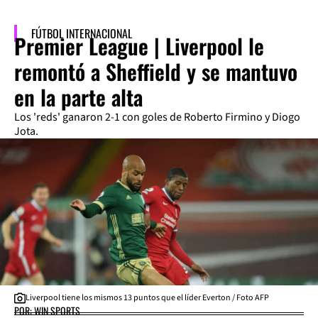
FÚTBOL INTERNACIONAL
Premier League | Liverpool le
remontó a Sheffield y se mantuvo
en la parte alta
Los 'reds' ganaron 2-1 con goles de Roberto Firmino y Diogo
Jota.
Liverpool tiene los mismos 13 puntos que el líder Everton / Foto AFP
POR: WIN SPORTS