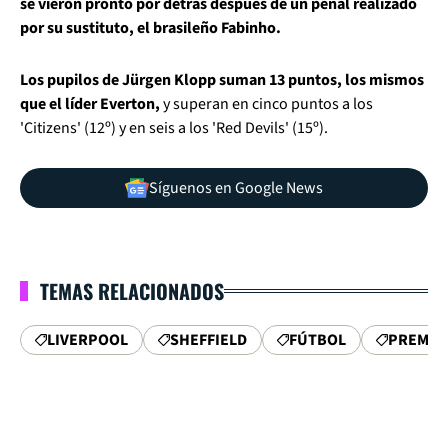
se vieron pronto por detrás después de un penal realizado
por su sustituto, el brasileño Fabinho.
Los pupilos de Jürgen Klopp suman 13 puntos, los mismos
que el líder Everton,
y superan en cinco puntos a los
'Citizens' (12º) y en seis a los 'Red Devils' (15º).
Síguenos en Google News
TEMAS RELACIONADOS
LIVERPOOL
SHEFFIELD
FÚTBOL
PREMIE