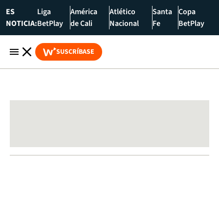
ES
Liga
América
Atlético
Santa
Copa
NOTICIA:
BetPlay
de Cali
Nacional
Fe
BetPlay
SUSCRÍBASE