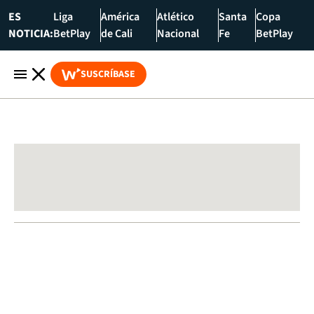
ES
Liga
América
Atlético
Santa
Copa
NOTICIA:
BetPlay
de Cali
Nacional
Fe
BetPlay
SUSCRÍBASE