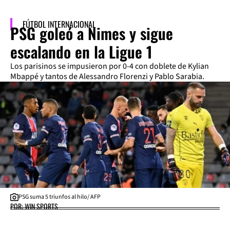
FÚTBOL INTERNACIONAL
PSG goleó a Nimes y sigue
escalando en la Ligue 1
Los parisinos se impusieron por 0-4 con doblete de Kylian
Mbappé y tantos de Alessandro Florenzi y Pablo Sarabia.
PSG suma 5 triunfos al hilo/ AFP
POR: WIN SPORTS