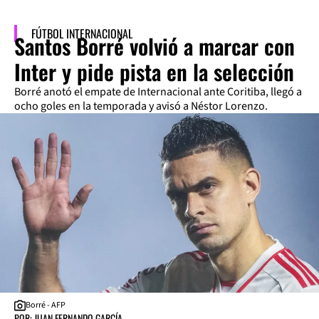
FÚTBOL INTERNACIONAL
Santos Borré volvió a marcar con
Inter y pide pista en la selección
Borré anotó el empate de Internacional ante Coritiba, llegó a
ocho goles en la temporada y avisó a Néstor Lorenzo.
Borré - AFP
POR: JUAN FERNANDO GARCÍA