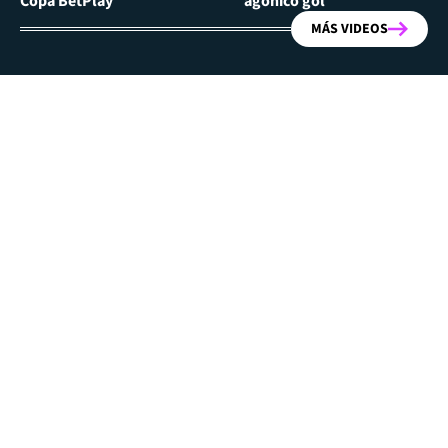
Copa BetPlay
agónico gol
MÁS VIDEOS