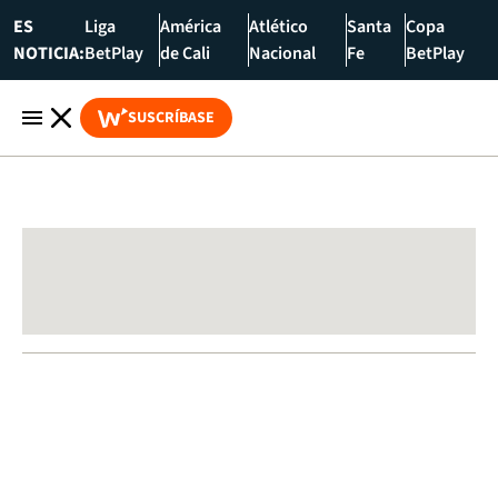
ES
Liga
América
Atlético
Santa
Copa
NOTICIA:
BetPlay
de Cali
Nacional
Fe
BetPlay
SUSCRÍBASE