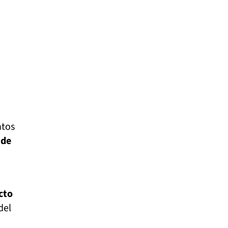
ntos
 de
cto
del