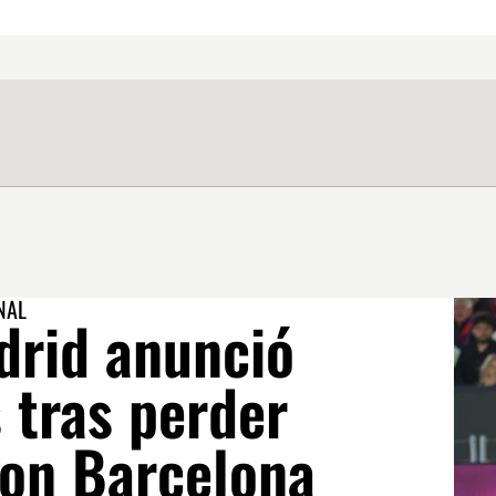
NAL
drid anunció
 tras perder
con Barcelona