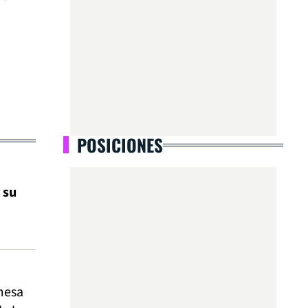
POSICIONES
 su
 mesa