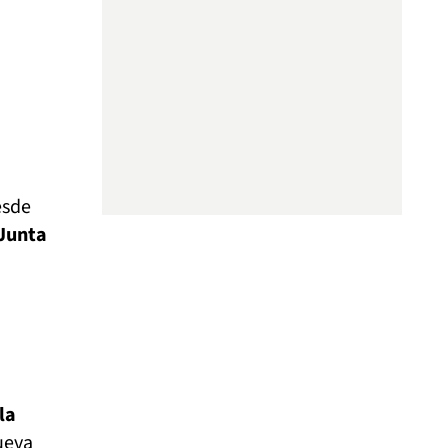
esde
 Junta
la
ueva