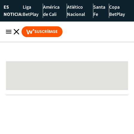
ES
Liga
América
Atlético
Santa
Copa
NOTICIA:
BetPlay
de Cali
Nacional
Fe
BetPlay
SUSCRÍBASE