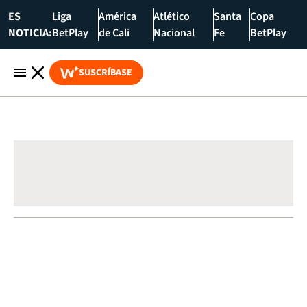
ES
Liga
América
Atlético
Santa
Copa
NOTICIA:
BetPlay
de Cali
Nacional
Fe
BetPlay
SUSCRÍBASE