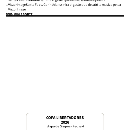
Santa Fe vs. Corinthians: mira el gesto que desató la masiva pelea -
VizzorImageSanta Fe vs. Corinthians: mira el gesto que desató la masiva pelea -
VizzorImage
POR: WIN SPORTS
COPA LIBERTADORES
2026
Etapa de Grupos - Fecha 4