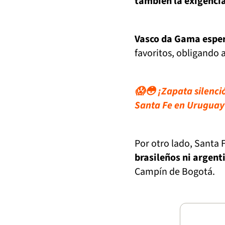
también la exigenci
Vasco da Gama esper
favoritos, obligando a
😱😳 ¡Zapata silenci
Santa Fe en Uruguay
Por otro lado, Santa 
brasileños ni argent
Campín de Bogotá.