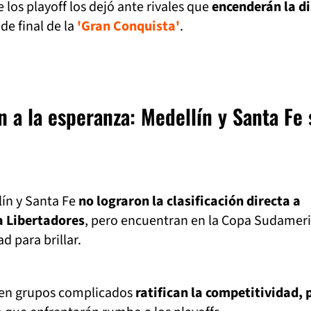
los playoff los dejó ante rivales que
encenderán la d
de final de la
'Gran Conquista'
.
n a la esperanza: Medellín y Santa Fe 
ín y Santa Fe
no lograron la clasificación directa a
la Libertadores
, pero encuentran en la Copa Sudamer
 para brillar.
 en grupos complicados
ratifican la competitividad, 