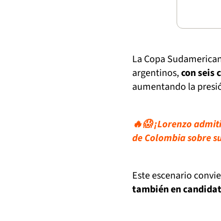
La Copa Sudamericana
argentinos,
con seis 
aumentando la presió
🔥😱 ¡Lorenzo admitió
de Colombia sobre su
Este escenario convie
también en candidat