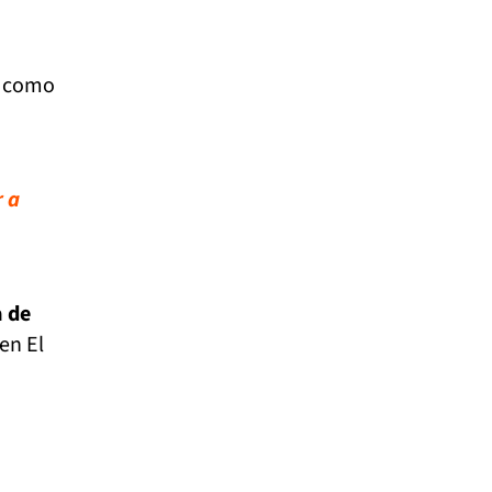
n como
r a
a de
en El