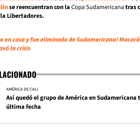
lín
se reencuentran con la
Copa Sudamericana
tras 
 la Libertadores.
o en casa y fue eliminado de Sudamericana! Macará
vó la crisis
ELACIONADO
AMÉRICA DE CALI
Así quedó el grupo de América en Sudamericana t
última fecha