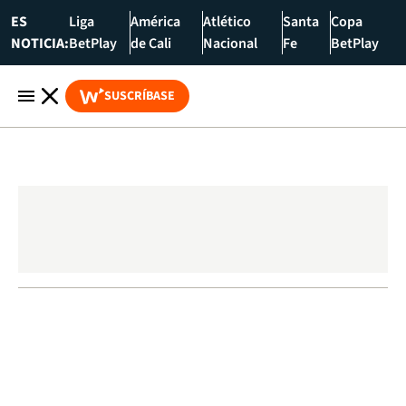
ES
Liga
América
Atlético
Santa
Copa
NOTICIA:
BetPlay
de Cali
Nacional
Fe
BetPlay
SUSCRÍBASE