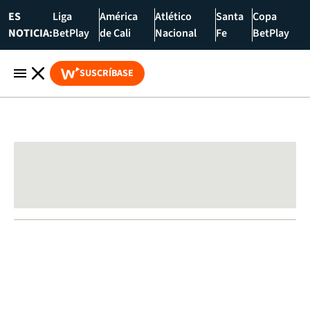
ES
Liga
América
Atlético
Santa
Copa
NOTICIA:
BetPlay
de Cali
Nacional
Fe
BetPlay
SUSCRÍBASE