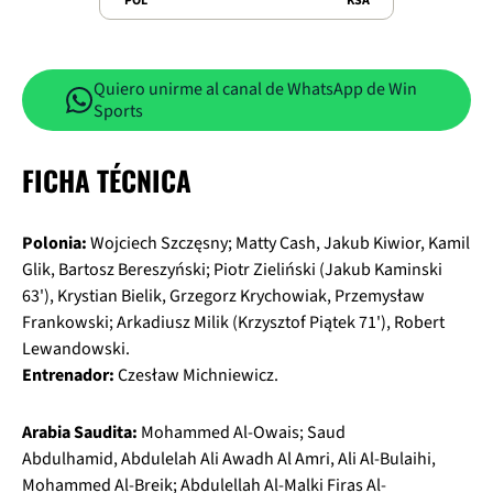
POL
KSA
Quiero unirme al canal de WhatsApp de Win
Sports
FICHA TÉCNICA
Polonia:
Wojciech Szczęsny; Matty Cash, Jakub Kiwior, Kamil
Glik, Bartosz Bereszyński; Piotr Zieliński (Jakub Kaminski
63'), Krystian Bielik, Grzegorz Krychowiak, Przemysław
Frankowski; Arkadiusz Milik (Krzysztof Piątek 71'), Robert
Lewandowski.
Entrenador:
Czesław Michniewicz.
Arabia Saudita:
Mohammed Al-Owais; Saud
Abdulhamid, Abdulelah Ali Awadh Al Amri, Ali Al-Bulaihi,
Mohammed Al-Breik; Abdulellah Al-Malki Firas Al-