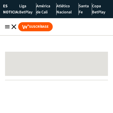
ES
Liga
América
Atlético
Santa
Copa
NOTICIA:
BetPlay
de Cali
Nacional
Fe
BetPlay
SUSCRÍBASE