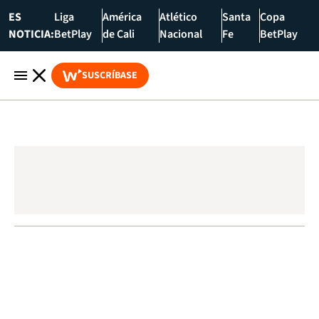
ES
Liga
América
Atlético
Santa
Copa
NOTICIA:
BetPlay
de Cali
Nacional
Fe
BetPlay
SUSCRÍBASE