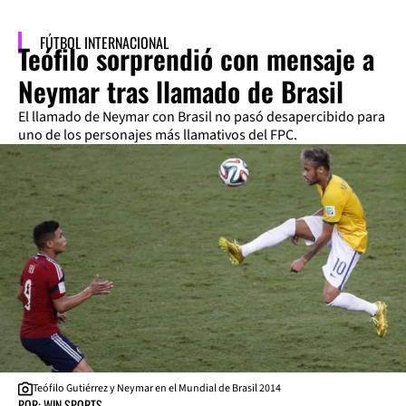
FÚTBOL INTERNACIONAL
Teófilo sorprendió con mensaje a
Neymar tras llamado de Brasil
El llamado de Neymar con Brasil no pasó desapercibido para
uno de los personajes más llamativos del FPC.
Teófilo Gutiérrez y Neymar en el Mundial de Brasil 2014
POR: WIN SPORTS