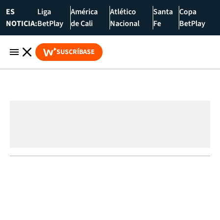
ES
Liga
América
Atlético
Santa
Copa
NOTICIA:
BetPlay
de Cali
Nacional
Fe
BetPlay
SUSCRÍBASE