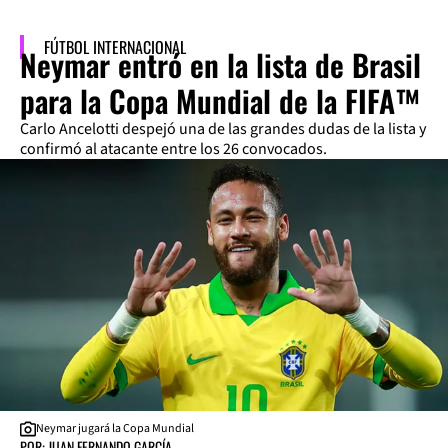
FÚTBOL INTERNACIONAL
Neymar entró en la lista de Brasil
para la Copa Mundial de la FIFA™
Carlo Ancelotti despejó una de las grandes dudas de la lista y
confirmó al atacante entre los 26 convocados.
Neymar jugará la Copa Mundial
POR: JUAN FERNANDO GARCÍA