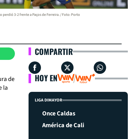
o perdió 3-2 frente a Paços de Ferreira. / Foto: Porto
COMPARTIR
HOY EN
ura de
 la
LIGA DIMAYOR
Once Caldas
América de Cali