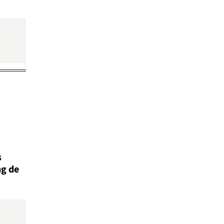
s
ng de