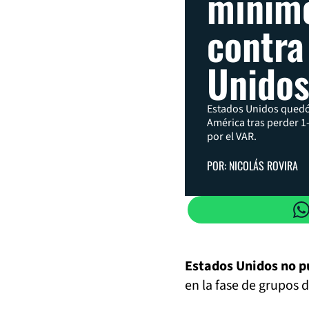
mínimo
contra
Unido
Estados Unidos quedó 
América tras perder 1
por el VAR.
POR: NICOLÁS ROVIRA
Estados Unidos no p
en la fase de grupos 