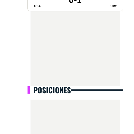
0
-
1
USA
URY
POSICIONES