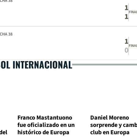
CHA 38
1
FINA
1
CHA 38
1
FINA
0
BOL INTERNACIONAL
Franco Mastantuono
Daniel Moreno
fue oficializado en un
sorprende y camb
del
histórico de Europa
club en Europa