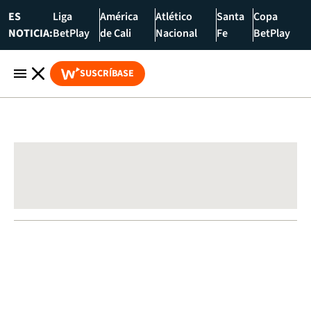
ES
Liga
América
Atlético
Santa
Copa
NOTICIA:
BetPlay
de Cali
Nacional
Fe
BetPlay
SUSCRÍBASE