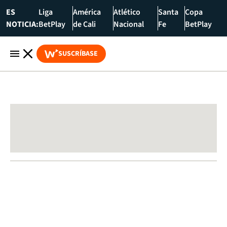
ES
Liga
América
Atlético
Santa
Copa
NOTICIA:
BetPlay
de Cali
Nacional
Fe
BetPlay
SUSCRÍBASE