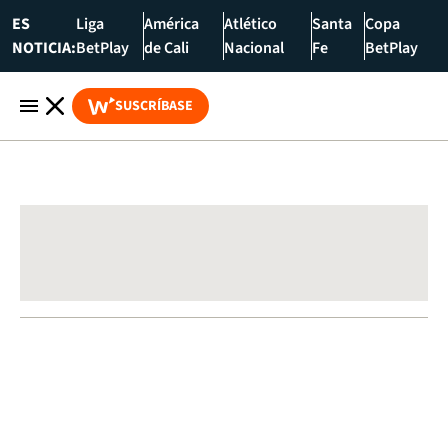
ES
Liga
América
Atlético
Santa
Copa
NOTICIA:
BetPlay
de Cali
Nacional
Fe
BetPlay
SUSCRÍBASE