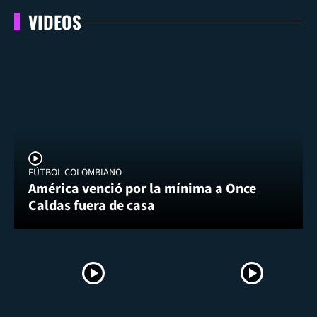
VIDEOS
FÚTBOL COLOMBIANO
América venció por la mínima a Once
Caldas fuera de casa