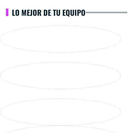
LO MEJOR DE TU EQUIPO