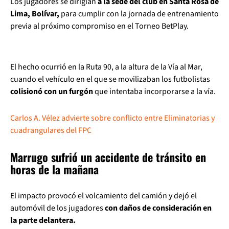
Los jugadores se dirigían
a la sede del club en Santa Rosa de
Lima, Bolívar,
para cumplir con la jornada de entrenamiento
previa al próximo compromiso en el Torneo BetPlay.
El hecho ocurrió en la Ruta 90, a la altura de la Vía al Mar,
cuando el vehículo en el que se movilizaban los futbolistas
colisionó con un furgón
que intentaba incorporarse a la vía.
Carlos A. Vélez advierte sobre conflicto entre Eliminatorias y
cuadrangulares del FPC
Marrugo sufrió un accidente de tránsito en
horas de la mañana
El impacto provocó el volcamiento del camión y dejó el
automóvil de los jugadores
con daños de consideración en
la parte delantera.