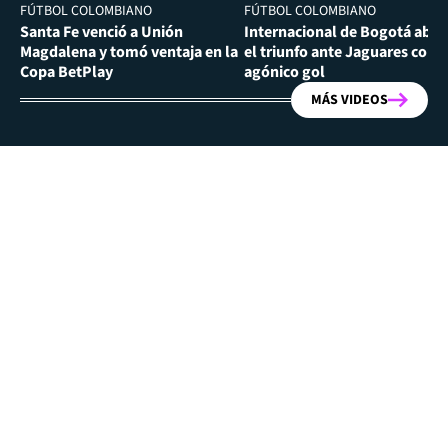
FÚTBOL COLOMBIANO
FÚTBOL COLOMBIANO
Santa Fe venció a Unión
Internacional de Bogotá abra
Magdalena y tomó ventaja en la
el triunfo ante Jaguares con
Copa BetPlay
agónico gol
MÁS VIDEOS