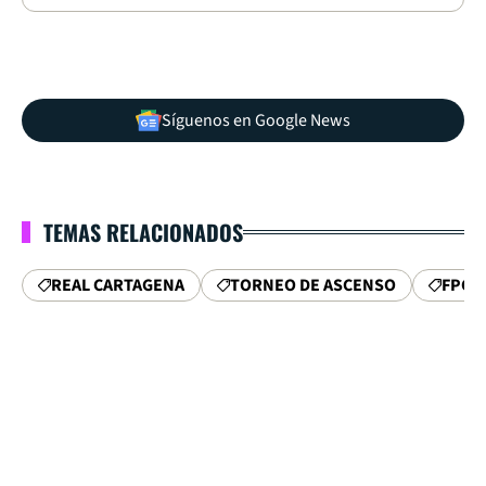
Síguenos en Google News
TEMAS RELACIONADOS
REAL CARTAGENA
TORNEO DE ASCENSO
FPC